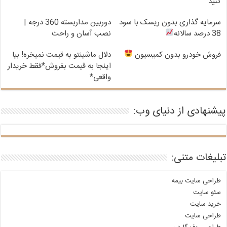
کنید
سرمایه گذاری بدون ریسک با سود
دوربین مداربسته 360 درجه |
38 درصد سالانه
نصب آسان و راحت
فروش خودرو بدون کمیسیون
دلال ماشینتو به قیمت نمیخره! بیا
اینجا به قیمت بفروش*فقط خریدار
واقعی*
پیشنهادی از دنیای وب:
تبلیغات متنی:
طراحی سایت بیمه
سئو سایت
خرید سایت
طراحی سایت