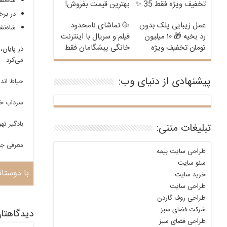
شاه‌نش
تخفیف ویژه فقط 35 ✨
بهترین قیمت بفروش!
در برخ
عمل زیبایی پلک بدون
🥳 تماشای نامحدود
شاه‌نش
رد بخیه 🎁 ۱۰ میلیون
فیلم و سریال با اینترنت
تومان تخفیف ویژه
خانگی پیشگامان فقط
در پایان،
ماهی 100
می‌کرد.
پیشنهادی از دنیای وب:
حیاط اندر
سرداب خن
بادگیر ته
تبلیغات متنی:
معرفی جا
طراحی سایت بیمه
سئو سایت
با دوستان
خرید سایت
طراحی سایت
طراحی روف گاردن
شرکت فضای سبز
دیدگاهتان
طراحی فضای سبز