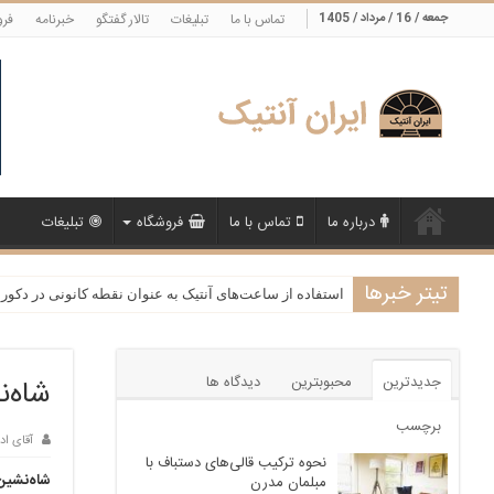
جمعه / 16 / مرداد / 1405
تماس با ما
تبلیغات
تالار گفتگو
خبرنامه
فرو
درباره ما
تماس با ما
فروشگاه
تبلیغات
تیتر خبرها
استفاده از ساعت‌های آنتیک به عنوان نقطه کانونی در دکور
جدیدترین
محبوبترین
دیدگاه ها
شاه‌ن
برچسب
آقای اد
نحوه ترکیب قالی‌های دستباف با
شاه‌نشین 
مبلمان مدرن