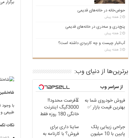
برگزار می
حوض‌خانه در خانه‌های قدیمی
2 هفته پیش
پنج‌دری و سه‌دری در خانه‌های قدیمی
2 هفته پیش
آب‌انبار چیست و چه کاربردی داشته است؟
3 هفته پیش
برترین‌ها از دنیای وب:
از سراسر وب
شاه‌نشین
فروش خودروی شما به
⏳فرصت محدود!!
با وجود 
بهترین قیمت بازار ✅
3000گیگ اینترنت
طبیعی و ت
خانگی 180 روزه فقط
600 هزارتومان!!
نکات تکم
جراحی زیبایی پلک
ساینا داری برای
پایین با 10 میلیون
فروش؟ با کارنامه به