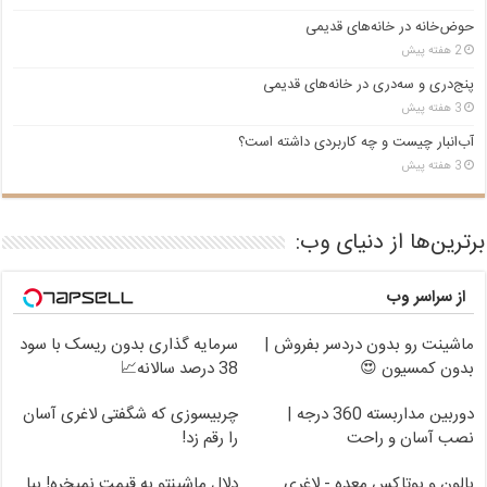
حوض‌خانه در خانه‌های قدیمی
2 هفته پیش
پنج‌دری و سه‌دری در خانه‌های قدیمی
3 هفته پیش
آب‌انبار چیست و چه کاربردی داشته است؟
3 هفته پیش
برترین‌ها از دنیای وب:
از سراسر وب
ماشینت رو بدون دردسر بفروش |
سرمایه گذاری بدون ریسک با سود
بدون کمسیون 😍
38 درصد سالانه📈
دوربین مداربسته 360 درجه |
چربیسوزی که شگفتی لاغری آسان
نصب آسان و راحت
را رقم زد!
بالون و بوتاکس معده - لاغری
دلال ماشینتو به قیمت نمیخره! بیا